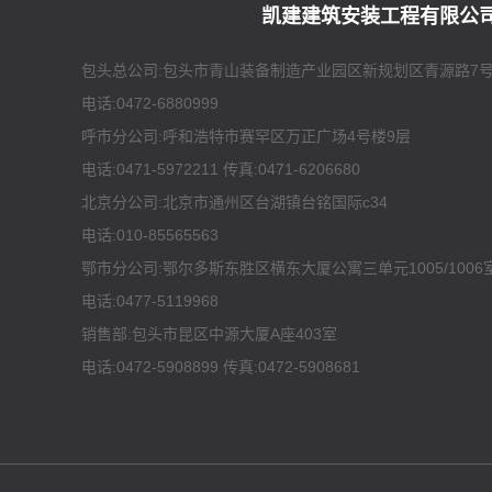
凯建建筑安装工程有限公
包头总公司:包头市青山装备制造产业园区新规划区青源路7
电话:0472-6880999
呼市分公司:呼和浩特市赛罕区万正广场4号楼9层
电话:0471-5972211 传真:0471-6206680
北京分公司:北京市通州区台湖镇台铭国际c34
电话:010-85565563
鄂市分公司:鄂尔多斯东胜区横东大厦公寓三单元1005/1006
电话:0477-5119968
销售部:包头市昆区中源大厦A座403室
电话:0472-5908899 传真:0472-5908681