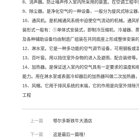
8、消声器。防止噪声传入室内所采用的装置。在空调工程中
9、除尘器。是净化空气的一种设备，一般分为旋风式除尘器
10、通风机。是机械通风系统中迫使空气流动的机械。通风
装形式一般有：①单体式安装式，即制冷压缩机、冷凝器、
及各种辅助设备均由制造厂组装在共同底座上形成整体安装
12、淋水室。它是一种多功能的空气调节设备，可用钢板或
13、百叶窗。用以挡住室外杂物的进入及避雨、配合装
14、加热器。是保证送入室内的空气具有一定要求的温度和
能力。用在淋水室或表面冷却器后的加热器叫做二次加热器
15、风帽。它用于排风系统的末端，它的作用是向室外排除
工程
上一篇
鄂尔多斯铁牛大酒店
下一篇
这是最后一篇哦！