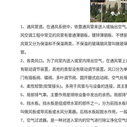
1、
通风管道
。在
通风系统
中，依靠通风管来送入或抽出空气
风空调工程中常见的风管有普通薄钢板，镀锌薄钢板、不锈钢板
风管又分为保温和不保温两类，不保温的玻璃钢风管叫做玻璃
管。
2、各类风口。为了向室内送入或室内排出空气，在通风管
有联动调节装置，其他的类型没有联动调节装置。风口分为
门有插板阀、蝶阀、多叶调节阀、圆开瓣式启动阀、空气
4、柔性短管(软管接头)。多用于风管与与设备的连接，其主
5、局部排气罩。主要作用是排除设备中发出的余热。局部
6、挡水板。挡水板是组成喷水室的部件之一，分为前挡水
叫做风板或导风板或水风分离器。后档水板起脱水作用，一
7、空气过滤器。是一种对送入室内的空气进行除尘净化空