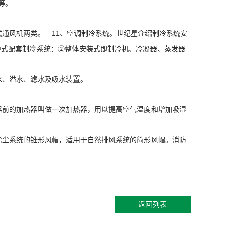
等。
通风机两类。 11、空调制冷系统。世纪星介绍制冷系统安
中式配套制冷系统：②整体安装式即制冷机、冷凝器、蒸发器
水、溢水、滤水及吸水装置。
器前的加热器叫做一次加热器，用以提高空气温度和增加吸湿
除尘系统的锥形风帽，适用于自然排风系统的简形风帽。
消防
返回列表