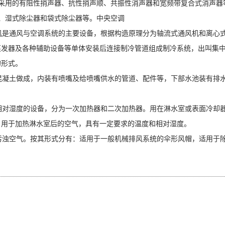
采用的有阻性捎声器、抗性捎声顺、共振性消声器和宽频带复合式消声器
、湿式除尘器和袋式除尘器等。
中央空调
机是通风与空调系统的主要设备，根据构造原理分为轴流式通风机和离心式
蒸发器及各种辅助设备等单体安装后连接制冷管道组成制冷系统，出叫集
的形式。
混凝土做成，内装有喷嘴及给喷嘴供水的管道、配件等，下部水池装有排
修等。
相对湿度的设备，分为一次加热器和二次加热器。用在淋水室或表面冷却
，用于加热淋水室后的空气，具有一定要求的温度和相对湿度。
污浊空气。按其形式分有：适用于一般机械排风系统的伞形风帽，适用于