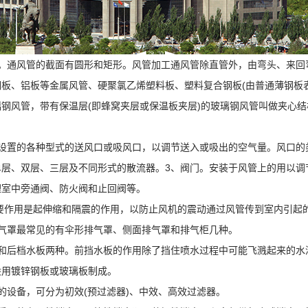
。通风管的截面有圆形和矩形。
风管加工
通风管除直管外，由弯头、来回
、铝板等金属风管、硬聚氯乙烯塑料板、塑料复合钢板(由普通薄钢板表面喷
钢风管，带有保温层(即蜂窝夹层或保温板夹层)的玻璃钢风管叫做夹心
上设置的各种型式的送风口或吸风口，以调节送入或吸出的空气量。风口的
单层、双层、三层及不同形式的散流器。3、阀门。安装于风管上的用以调
处理室中旁通阀、防火阀和止回阀等。
要作用是起伸缩和隔震的作用，以防止风机的震动通过风管传到室内引起的噪
排气罩最常见的有伞形排气罩、侧面排气罩和排气柜几种。
板和后档水板两种。前挡水板的作用除了挡住喷水过程中可能飞溅起来的水
般用镀锌钢板或玻璃板制成。
气的设备，可分为初效(预过滤器)、中效、高效过滤器。