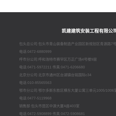
凯建建筑安装工程有限公
包头总公司:包头市青山装备制造产业园区新规划区青源路7
电话:0472-6880999
呼市分公司:呼和浩特市赛罕区万正广场4号楼9层
电话:0471-5972211 传真:0471-6206680
北京分公司:北京市通州区台湖镇台铭国际c34
电话:010-85565563
鄂市分公司:鄂尔多斯东胜区横东大厦公寓三单元1005/1006
电话:0477-5119968
销售部:包头市昆区中源大厦A座403室
电话:0472-5908899 传真:0472-5908681